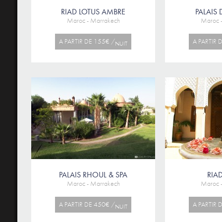
RIAD LOTUS AMBRE
PALAIS
Maroc - Marrakech
Maroc 
A PARTIR DE 155€ /
A PARTIR 
NUIT
PALAIS RHOUL & SPA
RIA
Maroc - Marrakech
Maroc 
A PARTIR DE 450€ /
A PARTIR 
NUIT