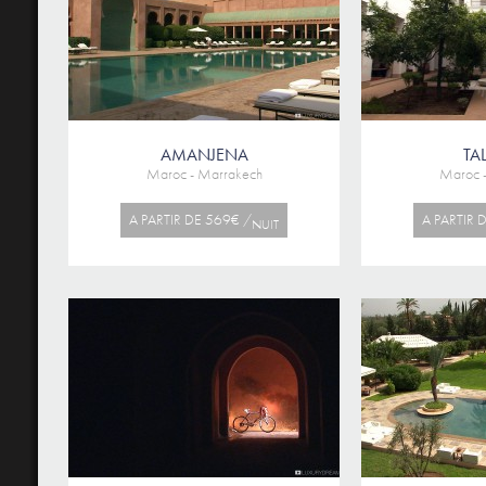
AMANJENA
TA
Maroc - Marrakech
Maroc 
A PARTIR DE 569€ /
A PARTIR 
NUIT