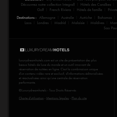
Découvrez notre collection Integrall
Hôtels des Caraïbes
Golf
French Riviera
Hôtels de famille
Privat
Destinations :
Allemagne
Australie
Autriche
Bahamas
Laos
Londres
Madrid
Malaisie
Maldives
Mar
Sao Pau
luxurydreamhotels.com
est un site de présentation des plus
beaux hôtels de luxe du monde et un outil innovant de
réservation de nuitées en ligne. C'est la combinaison unique
d'un contenu vidéo rare et exclusif, d'informations éditorialisées
et réactualisées ainsi qu’une centrale de réservation
performante.
©Luxurydreamhotels - Tous Droits Réservés
Charte d'utilisation
-
Mentions légales
-
Plan du site