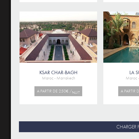
KSAR CHAR-BAGH
LA 
Maroc - Marrakech
Maroc 
A PARTIR DE 250€ /
A PARTIR 
NUIT
CHARGER P