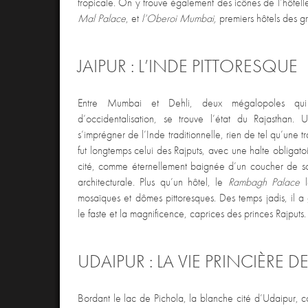
tropicale. On y trouve également des icônes de l’hôte
Mal Palace
, et
l’Oberoi Mumbai,
premiers hôtels des g
JAIPUR : L’INDE PITTORESQUE
Entre Mumbai et Dehli, deux mégalopoles qui 
d’occidentalisation, se trouve l’état du Rajasthan.
s’imprégner de l’Inde traditionnelle, rien de tel qu’une tr
fut longtemps celui des Rajputs, avec une halte obligatoi
cité, comme éternellement baignée d’un coucher de sol
architecturale. Plus qu’un hôtel, le
Rambagh Palace
l
mosaïques et dômes pittoresques. Des temps jadis, il a 
le faste et la magnificence, caprices des princes Rajputs.
UDAIPUR : LA VIE PRINCIÈRE 
Bordant le lac de Pichola, la blanche cité d’Udaipur,