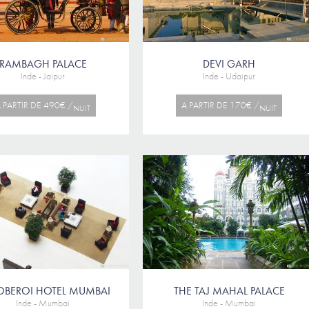
RAMBAGH PALACE
DEVI GARH
Inde - Jaipur
Inde - Udaipur
 PARTIR DE 490€ /
A PARTIR DE 170€ /
NUIT
NUIT
OBEROI HOTEL MUMBAI
THE TAJ MAHAL PALACE
Inde - Mumbai
Inde - Mumbai