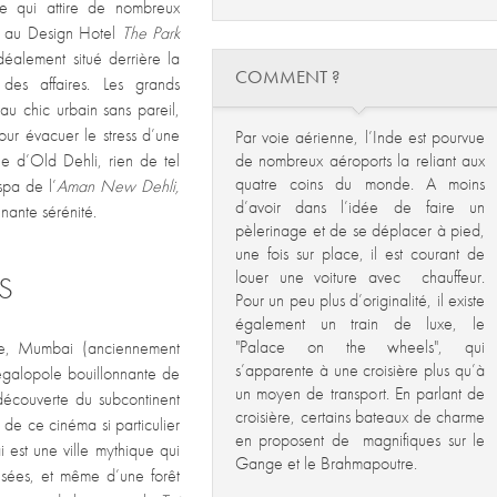
ée qui attire de nombreux
est au Design Hotel
The Park
déalement situé derrière la
COMMENT ?
des affaires. Les grands
au chic urbain sans pareil,
our évacuer le stress d’une
Par voie aérienne, l’Inde est pourvue
e d’Old Dehli, rien de tel
de nombreux aéroports la reliant aux
quatre coins du monde. A moins
pa de l’
Aman New Dehli,
d’avoir dans l’idée de faire un
nante sérénité.
pèlerinage et de se déplacer à pied,
une fois sur place, il est courant de
louer une voiture avec chauffeur.
S
Pour un peu plus d’originalité, il existe
également un train de luxe, le
"Palace on the wheels", qui
nde, Mumbai (anciennement
s’apparente à une croisière plus qu’à
galopole bouillonnante de
un moyen de transport. En parlant de
 découverte du subcontinent
croisière, certains bateaux de charme
t de ce cinéma si particulier
en proposent de magnifiques sur le
i est une ville mythique qui
Gange et le Brahmapoutre.
sées, et même d’une forêt