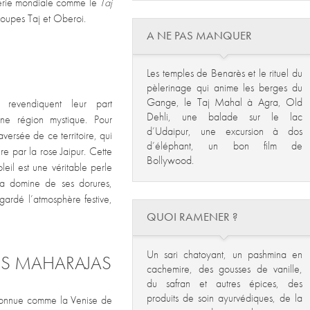
llerie mondiale comme le
Taj
roupes Taj et Oberoi.
A NE PAS MANQUER
Les temples de Benarès et le rituel du
pèlerinage qui anime les berges du
Gange, le Taj Mahal à Agra, Old
revendiquent leur part
Dehli, une balade sur le lac
 Une région mystique. Pour
d’Udaipur, une excursion à dos
aversée de ce territoire, qui
d’éléphant, un bon film de
re par la rose Jaipur. Cette
Bollywood.
eil est une véritable perle
a domine de ses dorures,
gardé l’atmosphère festive,
QUOI RAMENER ?
Un sari chatoyant, un pashmina en
DES MAHARAJAS
cachemire, des gousses de vanille,
du safran et autres épices, des
produits de soin ayurvédiques, de la
 connue comme la Venise de