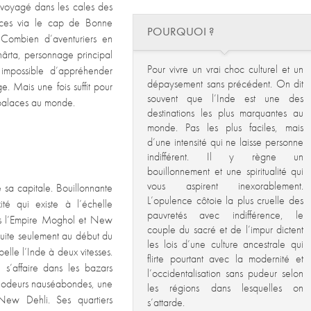
ns voyagé dans les cales des
pices via le cap de Bonne
POURQUOI ?
. Combien d’aventuriers en
dhârta, personnage principal
Pour vivre un vrai choc culturel et un
impossible d’appréhender
dépaysement sans précédent. On dit
. Mais une fois suffit pour
souvent que l’Inde est une des
 palaces au monde.
destinations les plus marquantes au
monde. Pas les plus faciles, mais
d’une intensité qui ne laisse personne
indifférent. Il y règne un
bouillonnement et une spiritualité qui
vous aspirent inexorablement.
e sa capitale. Bouillonnante
L’opulence côtoie la plus cruelle des
ité qui existe à l’échelle
pauvretés avec indifférence, le
ous l’Empire Moghol et New
couple du sacré et de l’impur dictent
truite seulement au début du
les lois d’une culture ancestrale qui
elle l’Inde à deux vitesses.
flirte pourtant avec la modernité et
 s’affaire dans les bazars
l’occidentalisation sans pudeur selon
des odeurs nauséabondes, une
les régions dans lesquelles on
New Dehli. Ses quartiers
s’attarde.