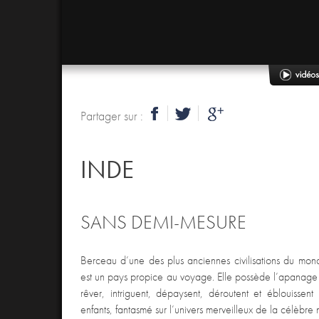
Partager sur :
INDE
SANS DEMI-MESURE
Berceau d’une des plus anciennes civilisations du mond
est un pays propice au voyage. Elle possède l’apanage d
rêver, intriguent, dépaysent, déroutent et éblouissent
enfants, fantasmé sur l’univers merveilleux de la célèbre 