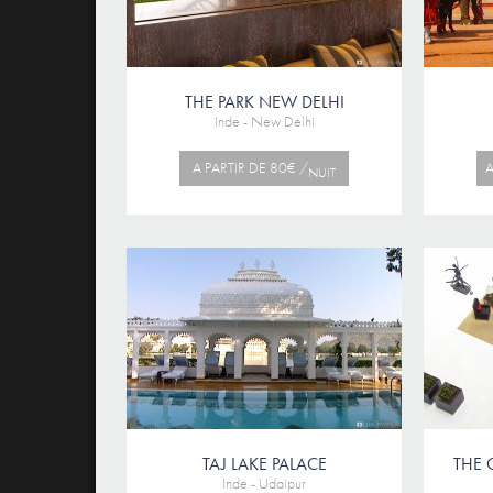
THE PARK NEW DELHI
Inde - New Delhi
A PARTIR DE 80€ /
A
NUIT
TAJ LAKE PALACE
THE 
Inde - Udaipur