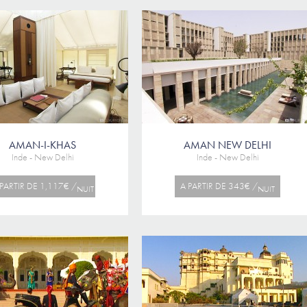
AMAN-I-KHAS
AMAN NEW DELHI
Inde - New Delhi
Inde - New Delhi
PARTIR DE 1,117€ /
A PARTIR DE 343€ /
NUIT
NUIT