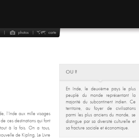
OU ?
En Inde, le deuxième pays le plus
peuplé du monde représentant la
majorité du subcontinent indien. Ce
territoire, au foyer de civilisations
e, l’Inde aux mille visages
parmi les plus anciens du monde, se
e ces destinations qui font
distingue par sa diversité culturelle et
 tout à la fois. On a tous,
sa fracture sociale et économique.
nouvelle de Kipling, Le Livre