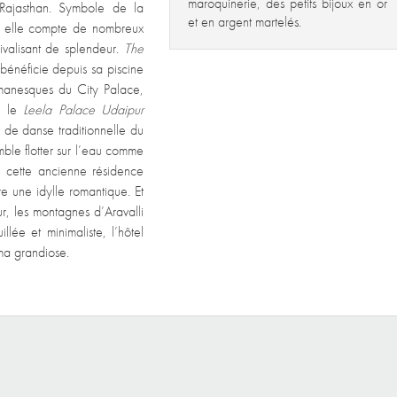
maroquinerie, des petits bijoux en or
 Rajasthan. Symbole de la
et en argent martelés.
, elle compte de nombreux
ivalisant de splendeur.
The
 bénéficie depuis sa piscine
omanesques du City Palace,
, le
Leela Palace Udaipur
 de danse traditionnelle du
ble flotter sur l’eau comme
 cette ancienne résidence
re une idylle romantique. Et
r, les montagnes d’Aravalli
lée et minimaliste, l’hôtel
ama grandiose.