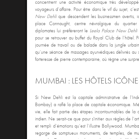
concentrent une activité économique très développ
voyageurs d’affaire. Pour être dans le vif du sujet, c’
New Dehli
que descendent les businessmen avertis, i
place Connaught, centre névralgique du quartier 
diplomates lui préfèreront le
Leela Palace New Dehli
pour se retrouver au buffet du Royal Club de l’hôtel. P
journée de travail ou de balade dans la jungle urbain
qu’une séance de massages ayurvédiques délivrés au s
forteresse de pierre contemporaine, où règne une surpre
MUMBAI : LES HÔTELS ICÔNE
Si New Dehli est la capitale administrative de l’I
Bombay) a raflé la place de capitale économique. Mé
vie, elle fait partie des étapes incontournables de la
indien. Ne serait-ce que pour s'initier aux règles de l’ar
et rempli d’émotions qu’est l’illustre Bollywood. Mumba
regorge de somptueux monuments, de temples, de mu