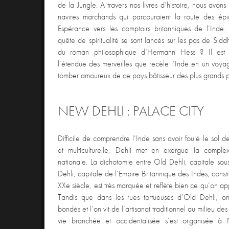
de la Jungle. A travers nos livres d’histoire, nous avo
navires marchands qui parcouraient la route des é
Espérance vers les comptoirs britanniques de l’Inde
quête de spiritualité se sont lancés sur les pas de Sid
du roman philosophique d’Hermann Hess ? Il est 
l’étendue des merveilles que recèle l’Inde en un voyage
tomber amoureux de ce pays bâtisseur des plus grands
NEW DEHLI : PALACE CITY
Difficile de comprendre l’Inde sans avoir foulé le sol d
et multiculturelle, Dehli met en exergue la complex
nationale. La dichotomie entre Old Dehli, capitale s
Dehli, capitale de l’Empire Britannique des Indes, cons
XXe siècle, est très marquée et reflète bien ce qu’on app
Tandis que dans les rues tortueuses d’Old Dehli, on
bondés et l’on vit de l’artisanat traditionnel au milieu 
vie branchée et occidentalisée s’est organisée à 