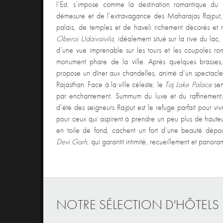
l’Est, s’impose comme la destination romantique du
démesure et de l’extravagance des Maharajas Rajput
palais, de temples et de haveli richement décorés et r
Oberoi Udaivaivila,
idéalement situé sur la rive du lac,
d’une vue imprenable sur les tours et les coupoles r
monument phare de la ville. Après quelques brasses
propose un dîner aux chandelles, animé d’un spectacle
Rajasthan. Face à la ville céleste, le
Taj Lake Palace
sem
par enchantement. Summum du luxe et du raffinement,
d’été des seigneurs Rajput est le refuge parfait pour viv
pour ceux qui aspirent à prendre un peu plus de hauteu
en toile de fond, cachent un fort d’une beauté dépouil
Devi Garh
, qui garantit intimité, recueillement et panor
NOTRE SÉLECTION D'HÔTELS