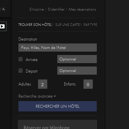
S'inscrire
S'identifier
Mes réservations
Fr
|
|
TROUVER SON HÔTEL
SUR UNE CARTE
PAR TYPE
Destination
Arrivée
Départ
Adultes
Enfants
Recherche avancée
RECHERCHER UN HÔTEL
Réserver par télephone