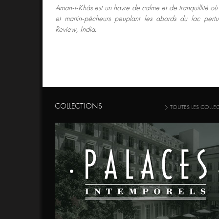
Aman-i-Khás est un havre de calme et de tranquillité où
et martin-pêcheurs peuplant les abords du lac pert
Review, India.
COLLECTIONS
TOUTES LES COLLE