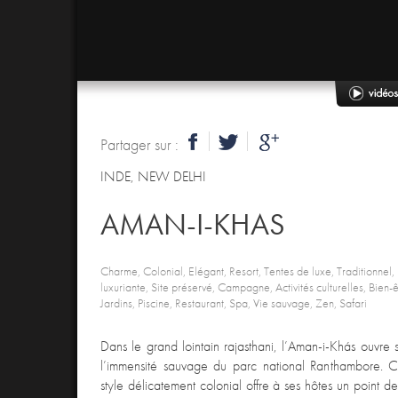
Partager sur :
INDE
,
NEW DELHI
AMAN-I-KHAS
Charme, Colonial, Elégant, Resort, Tentes de luxe, Traditionnel
luxuriante, Site préservé, Campagne, Activités culturelles, Bie
Jardins, Piscine, Restaurant, Spa, Vie sauvage, Zen, Safari
Dans le grand lointain rajasthani, l’Aman-i-Khás ouvre 
l’immensité sauvage du parc national Ranthambore.
style délicatement colonial offre à ses hôtes un point de