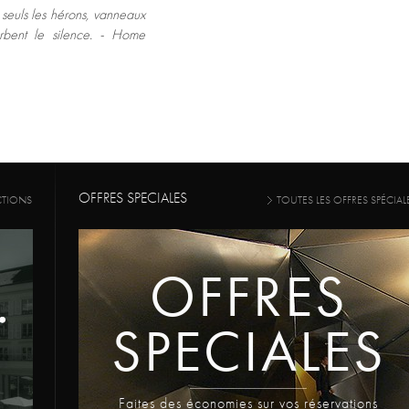
 seuls les hérons, vanneaux
urbent le silence. - Home
OFFRES SPECIALES
CTIONS
TOUTES LES OFFRES SPÉCIAL
OFFRES
SPECIALES
Faites des économies sur vos réservations