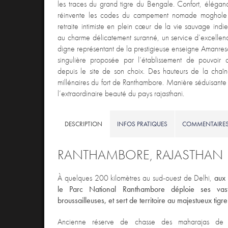
les traces du grand tigre du Bengale. Confort, élégance
réinvente les codes du campement nomade moghole 
retraite intimiste en plein cœur de la vie sauvage indi
au charme délicatement suranné, un service d’excellenc
digne représentant de la prestigieuse enseigne Amanres
singulière proposée par l’établissement de pouvoir d
depuis le site de son choix. Des hauteurs de la chaîn
millénaires du fort de Ranthambore. Manière séduisante e
l’extraordinaire beauté du pays rajasthani.
DESCRIPTION
INFOS PRATIQUES
COMMENTAIRE
RANTHAMBORE, RAJASTHAN
À quelques 200 kilomètres au sud-ouest de Delhi,
aux 
le Parc National Ranthambore déploie ses vas
broussailleuses, et sert de territoire au majestueux tig
Ancienne réserve de chasse des maharajas de