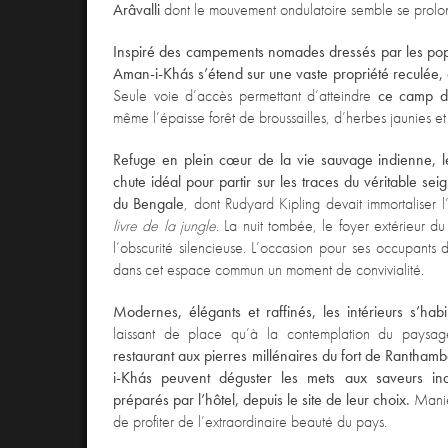
Arâvalli
dont le mouvement ondulatoire semble se prolonge
Inspiré des campements nomades dressés par les popu
Aman-i-Khás s’étend sur une vaste propriété reculée, 
Seule voie d’accès permettant d’atteindre
ce camp d
même l’épaisse forêt de broussailles, d’herbes jaunies et 
Refuge en plein cœur de la vie sauvage indienne, le
chute idéal pour partir sur les traces du véritable seig
du Bengale
, dont Rudyard Kipling devait immortalise
livre de la jungle
. La nuit tombée, le foyer extérieur d
l’obscurité silencieuse. L’occasion pour ses occupants 
dans cet espace commun un moment de convivialité.
Modernes, élégants et raffinés, les intérieurs s’habi
laissant de place qu’à la contemplation du paysag
restaurant aux pierres millénaires du fort de Ranthamb
i-Khás peuvent déguster les mets aux saveurs i
préparés par l’hôtel,
depuis le site de leur choix.
Manièr
de profiter de l’extraordinaire beauté du pays.