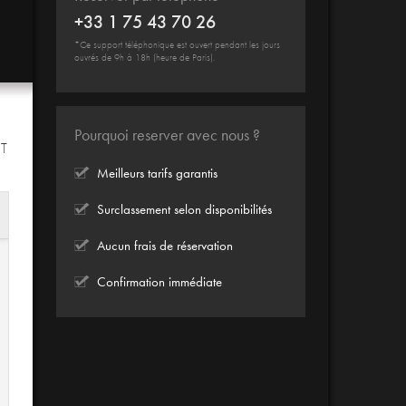
+33 1 75 43 70 26
*Ce support téléphonique est ouvert pendant les jours
ouvrés de 9h à 18h (heure de Paris).
Pourquoi reserver avec nous ?
IT
Meilleurs tarifs garantis
Surclassement selon disponibilités
Aucun frais de réservation
Confirmation immédiate