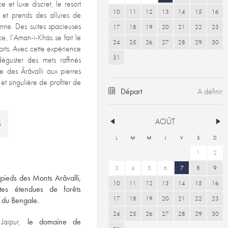
 et luxe discret, le resort
10
11
12
13
14
15
16
et prends des allures de
enne. Des suites spacieuses
17
18
19
20
21
22
23
e, l’Aman-i-Khás se fait le
24
25
26
27
28
29
30
orts. Avec cette expérience
31
éguster des mets raffinés
e des Ârâvalli aux pierres
t singulière de profiter de
Départ
AOÛT
S
L
M
M
J
V
S
D
1
2
3
4
5
6
7
8
9
pieds des Monts Arâvalli,
10
11
12
13
14
15
16
tes étendues de forêts
17
18
19
20
21
22
23
re du Bengale.
24
25
26
27
28
29
30
 Jaipur,
le domaine de