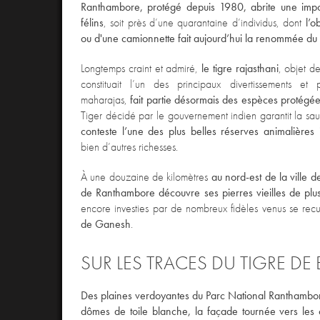
Ranthambore, protégé depuis 1980, abrite une impo
félins
, soit près d’une quarantaine d’individus, dont
l’o
ou d'une camionnette fait aujourd’hui la renommée du
Longtemps craint et admiré,
le tigre rajasthani
, objet d
constituait l’un des principaux divertissements et
maharajas,
fait partie désormais des espèces protégé
Tiger décidé par le gouvernement indien garantit la sa
conteste l’une des plus belles réserves animalières
bien d’autres richesses.
À une douzaine de kilomètres
au nord-est de la ville 
de Ranthambore découvre ses pierres vieilles de plu
encore investies par de nombreux fidèles venus se recu
de Ganesh
.
SUR LES TRACES DU TIGRE DE
Des plaines verdoyantes du Parc National Ranthambore
dômes de toile blanche, la façade tournée vers les 