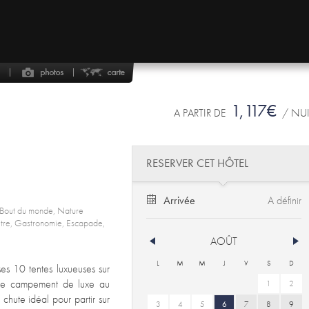
1,117€
A PARTIR DE
/ NU
RESERVER CET HÔTEL
Arrivée
, Bout du monde, Nature
n-être, Gastronomie, Escapade,
AOÛT
L
M
M
J
V
S
D
ses 10 tentes luxueuses sur
 Ce campement de luxe au
1
2
 chute idéal pour partir sur
3
4
5
6
7
8
9