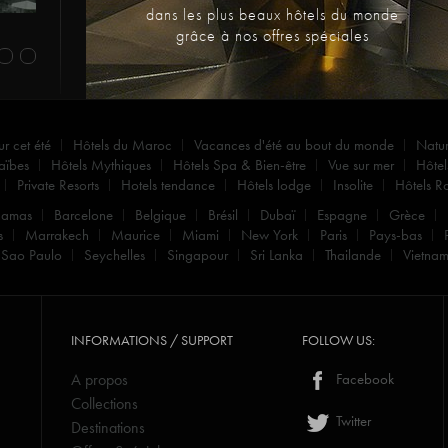
dans les plus beaux hôtels du monde
grâce à nos offres spéciales
ur cet été
Hôtels du Maroc
Vacances d'été au bout du monde
Natu
aïbes
Hôtels Mythiques
Hôtels Spa & Bien-être
Vue sur mer
Hôtel
Private Resorts
Hotels tendance
Hôtels lodge
Insolite
Hôtels R
hamas
Barcelone
Belgique
Brésil
Dubaï
Espagne
Grèce
s
Marrakech
Maurice
Miami
New York
Paris
Pays-bas
Sao Paulo
Seychelles
Singapour
Sri Lanka
Thailande
Vietna
INFORMATIONS / SUPPORT
FOLLOW US:
A propos
Facebook
Collections
Twitter
Destinations