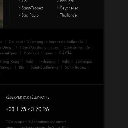
Rio
Portugal
Saint-Tropez
Seychelles
Sao Paulo
Thailande
re
Collection Champagne Barons de Rothschild
s Design
Hôtels Gastronomiques
Bout du monde
omantiques
Hôtels de charme
Ski Chic
Hong-Kong
Inde
Indonesie
Italie
Jamaique
Portugal
Rio
Saint-Barthélemy
Saint-Tropez
m
RÉSERVER PAR TÉLEPHONE
+33 1 75 43 70 26
*Ce support téléphonique est ouvert
pendant les jours ouvrés de 9h à 18h