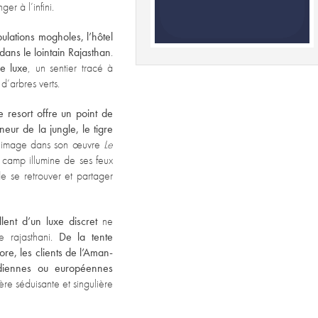
r à l’infini.
lations mogholes, l’hôtel
dans le lointain Rajasthan
.
e luxe
, un sentier tracé à
d’arbres verts.
 resort offre un point de
neur de la jungle, le tigre
r l’image dans son œuvre
Le
u camp illumine de ses feux
de se retrouver et partager
llent d’un luxe discret
ne
e rajasthani.
De la tente
ore, les clients de l’Aman-
ndiennes ou européennes
e séduisante et singulière