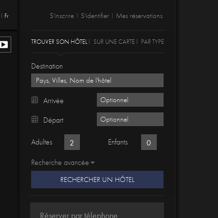
S'inscrire
S'identifier
Mes réservations
Fr
|
|
TROUVER SON HÔTEL
SUR UNE CARTE
PAR TYPE
Destination
Arrivée
Départ
Adultes
Enfants
Recherche avancée
RECHERCHER UN HÔTEL
Réserver par télephone