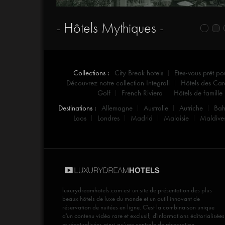
- Hôtels Mythiques -
Collections :
City Break hotels
Etes-vous prêt po
Découvrez notre collection Integrall
Hôtels des Car
Golf
French Riviera
Hôtels de famille
Destinations :
Allemagne
Australie
Autriche
Ba
Laos
Londres
Madrid
Malaisie
Maldive
luxurydreamhotels.com
est un site de présentation des plus
beaux hôtels de luxe du monde et un outil innovant de
réservation de nuitées en ligne. C'est la combinaison unique
d'un contenu vidéo rare et exclusif, d'informations éditorialisées
et réactualisées ainsi qu’une centrale de réservation