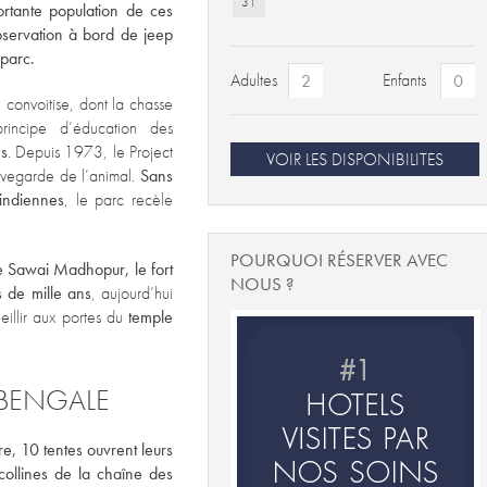
31
rtante population de ces
bservation à bord de jeep
 parc.
Adultes
Enfants
e convoitise, dont la chasse
 principe d’éducation des
es
. Depuis 1973, le Project
VOIR LES DISPONIBILITES
uvegarde de l’animal.
Sans
 indiennes
, le parc recèle
POURQUOI RÉSERVER AVEC
de Sawai Madhopur, le fort
NOUS ?
s de mille ans
, aujourd’hui
eillir aux portes du
temple
 BENGALE
, 10 tentes ouvrent leurs
collines de la chaîne des