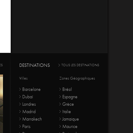
DESTINATIONS
ES
TOUS LES DESTINATIONS
Villes
Zones Géographiques
Barcelone
Brésil
Dubaï
Espagne
Londres
Grèce
Madrid
Italie
Marrakech
Jamaique
Paris
Maurice