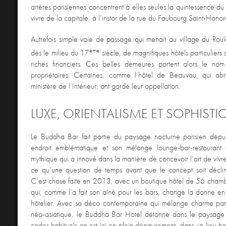
artères parisiennes concentrent à elles seules la quintessence du 
vivre de la capitale, à l’instar de la rue du Faubourg Saint-Honor
Autrefois simple voie de passage qui menait au village du Roul
ème
dès le milieu du 17
siècle, de magnifiques hôtels particuliers 
riches financiers. Ces belles demeures portent alors le nom d
propriétaires. Certaines, comme l’hôtel de Beauvau, qui abri
ministère de l’Intérieur, ont gardé leur appellation.
LUXE, ORIENTALISME ET SOPHIST
Le Buddha Bar fait partie du paysage nocturne parisien depu
endroit emblématique et son mélange lounge-bar-restaurant 
mythique qui a innové dans la manière de concevoir l’art de vivre.
ce qu’une question de temps avant que le concept soit déclin
C’est chose faite en 2013, avec un boutique hôtel de 56 chamb
qui, comme l’a fait son aîné pour les bars, change la donne en
hôtelier. Avec sa déco contemporaine qui mélange charme paris
néo-asiatique, le Buddha Bar Hotel détonne dans le paysage p
codes habituels on est ici en plein dépaysement, dans un lieu ho