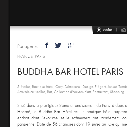
Partager sur :
FRANCE
,
PARIS
BUDDHA BAR HOTEL PARIS
5 étoiles, Boutique-hôtel, Cosy, Démesure , Design, Elégant, Jet set, Tend
Activités culturelles, Bar, Collection d'œuvres d'art, Restaurant, Shopping
Situé dans le prestigieux 8ème arrondissement de Paris, à deux 
Honoré, le Buddha Bar Hôtel est un boutique hôtel surprenan
endroit dont l’exotisme et le raffinement ont rapidement con
parisienne. Doté de 56 chambres dont 19 suites au luxe qui mê