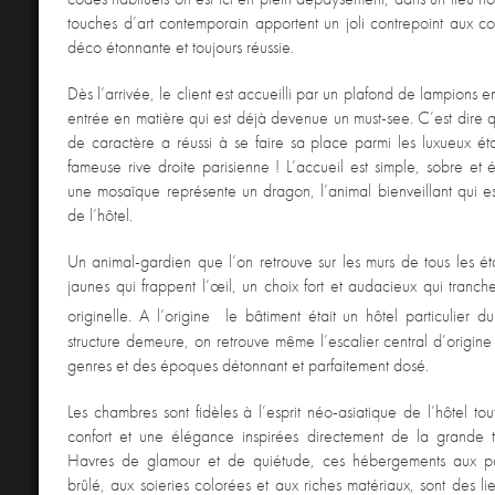
touches d’art contemporain apportent un joli contrepoint aux co
déco étonnante et toujours réussie.
Dès l’arrivée, le client est accueilli par un plafond de lampions 
entrée en matière qui est déjà devenue un must-see. C’est dire q
de caractère a réussi à se faire sa place parmi les luxueux ét
fameuse rive droite parisienne ! L’accueil est simple, sobre et é
une mosaïque représente un dragon, l’animal bienveillant qui est 
de l’hôtel.
Un animal-gardien que l’on retrouve sur les murs de tous les ét
jaunes qui frappent l’œil, un choix fort et audacieux qui tranche
originelle. A l’origine le bâtiment était un hôtel particulier d
structure demeure, on retrouve même l’escalier central d’origin
genres et des époques détonnant et parfaitement dosé.
Les chambres sont fidèles à l’esprit néo-asiatique de l’hôtel to
confort et une élégance inspirées directement de la grande tr
Havres de glamour et de quiétude, ces hébergements aux p
brûlé, aux soieries colorées et aux riches matériaux, sont des li