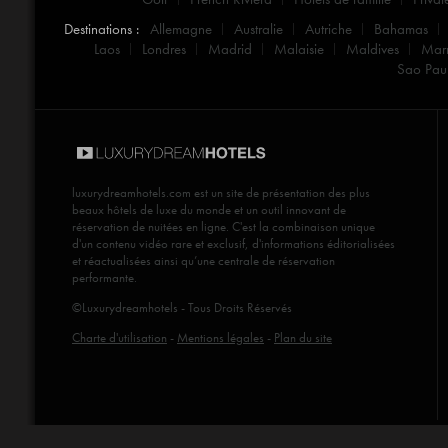
Destinations :
Allemagne
Australie
Autriche
Bahamas
Laos
Londres
Madrid
Malaisie
Maldives
Mar
Sao Pau
luxurydreamhotels.com
est un site de présentation des plus
beaux hôtels de luxe du monde et un outil innovant de
réservation de nuitées en ligne. C'est la combinaison unique
d'un contenu vidéo rare et exclusif, d'informations éditorialisées
et réactualisées ainsi qu’une centrale de réservation
performante.
©Luxurydreamhotels - Tous Droits Réservés
Charte d'utilisation
-
Mentions légales
-
Plan du site