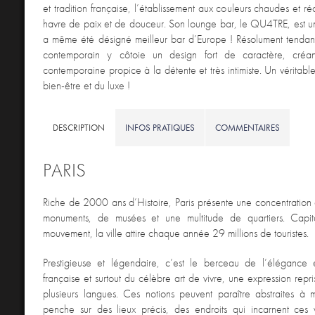
et tradition française, l’établissement aux couleurs chaudes et ré
havre de paix et de douceur. Son lounge bar, le QU4TRE, est un 
a même été désigné meilleur bar d’Europe ! Résolument tendance
contemporain y côtoie un design fort de caractère, cré
contemporaine propice à la détente et très intimiste. Un véritabl
bien-être et du luxe !
DESCRIPTION
INFOS PRATIQUES
COMMENTAIRES
PARIS
Riche de 2000 ans d’Histoire, Paris présente une concentration
monuments, de musées et une multitude de quartiers. Capit
mouvement, la ville attire chaque année 29 millions de touristes.
Prestigieuse et légendaire, c’est le berceau de l’élégance e
française et surtout du célèbre art de vivre, une expression repri
plusieurs langues. Ces notions peuvent paraître abstraites à 
penche sur des lieux précis, des endroits qui incarnent ces v