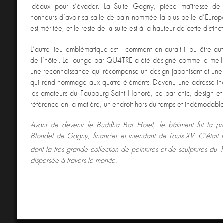
idéaux pour s’évader. La Suite Gagny, pièce maîtresse de 
honneurs d’avoir sa salle de bain nommée la plus belle d’Euro
est méritée, et le reste de la suite est à la hauteur de cette distinc
L’autre lieu emblématique est - comment en aurait-il pu être au
de l’hôtel. Le lounge-bar QU4TRE a été désigné comme le meill
une reconnaissance qui récompense un design japonisant et une 
qui rend hommage aux quatre éléments. Devenu une adresse in
les amateurs du Faubourg Saint-Honoré, ce bar chic, design et
référence en la matière, un endroit hors du temps et indémodable
Avant de devenir le Buddha Bar Hotel, le bâtiment fut la pro
Blondel de Gagny, financier et intendant de Louis XV. C’était 
dont la très grande collection de peintures et de sculptures du 
dispersée à travers le monde.