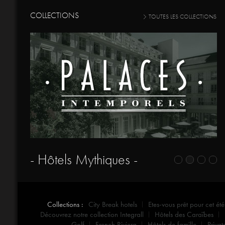
COLLECTIONS
TOUTES LES COLLECTIONS
- Hôtels Mythiques -
Collections :
City Break hotels
Etes-vous prêt pour cet été
Découvrez notre collection Integrall
Hôtels des Caraïbes
Golf
French Riviera
Hôtels de famille
Privat