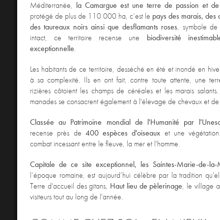
Méditerranée,
la
Camargue
est une terre de passion et de 
protégé de plus de 110 000 ha, c’est le
pays des marais, des 
des taureaux noirs ainsi que des
flamants rose
s
, symbole de 
intact, ce territoire recense une
biodiversité inestimabl
exceptionnelle
.
Les habitants de ce territoire, desséché en été et inondé en hive
à sa complexité. Ils en ont fait, contre toute attente, une ter
rizières côtoient les champs de céréales et les marais salant
manades se consacrent également à l'élevage de chevaux et de 
Classée au Patrimoine mondial de l'Humanité par l'Unes
recense près de
400 espèces d'oiseaux
et une végétation 
combat incessant entre le fleuve, la mer et l'homme.
Capitale de ce site exceptionnel, les Saintes-Marie-de-la
l’époque romaine, est aujourd’hui célèbre par la tradition qu'el
Terre d'accueil des gitans,
Haut lieu de pèlerinage
, le village
visiteurs tout au long de l'année.