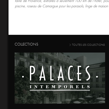
taille de Provence, extraites à seulement 100 km de l’hôtel, pou
piscine, roseau de Camargue pour les parasols, linge de maison
COLLECTIONS
TOUTES LES COLLECTIONS