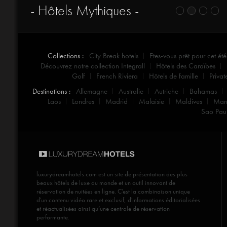
- Hôtels Mythiques -
Collections :
City Break hotels
Etes-vous prêt pour cet été
Découvrez notre collection Integrall
Hôtels des Caraïbes
Golf
French Riviera
Hôtels de famille
Privat
Destinations :
Allemagne
Australie
Autriche
Bahamas
Laos
Londres
Madrid
Malaisie
Maldives
Mar
Sao Pau
luxurydreamhotels.com
est un site de présentation des plus
beaux hôtels de luxe du monde et un outil innovant de
réservation de nuitées en ligne. C'est la combinaison unique
d'un contenu vidéo rare et exclusif, d'informations éditorialisées
et réactualisées ainsi qu’une centrale de réservation
performante.