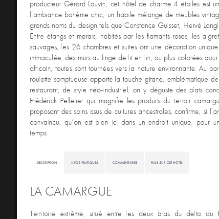
producteur Gérard Louvin, cet hôtel de charme 4 étoiles est u
l’ambiance bohême chic, un habile mélange de meubles vinta
grands noms du design tels que Constance Guisset, Hervé Langl
Entre étangs et marais, habités par les flamants roses, les aigre
sauvages, les 26 chambres et suites ont une décoration unique
immaculée, des murs au linge de lit en lin, ou plus colorées pou
africain, toutes sont tournées vers la nature environnante. Au bo
roulotte somptueuse apporte la touche gitane, emblématique d
restaurant, de style néo-industriel, on y déguste des plats con
Frédérick Pelletier qui magnifie les produits du terroir camargu
proposant des soins issus de cultures ancestrales, confirme, si l’
convaincu, qu’on est bien ici dans un endroit unique, pour 
temps.
DESCRIPTION
INFOS PRATIQUES
COMMENTAIRES
PLUS SUR CET HÔTEL
LA CAMARGUE
Territoire extrême, situé entre les deux bras du delta du