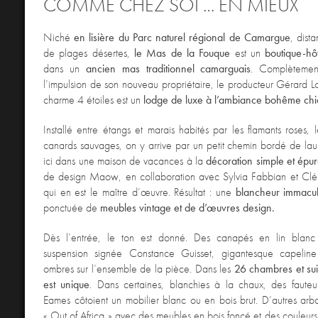
COMME CHEZ SOI … EN MIEUX
Niché
en lisière du Parc naturel régional de Camargue
, dist
de plages désertes,
le Mas de la Fouque
est un
boutique-hô
dans un
ancien mas traditionnel camarguais
. Complètement
l’impulsion de son nouveau propriétaire, le producteur Gérard Lo
charme 4 étoiles est un
lodge de luxe à l’ambiance bohême chi
Installé entre étangs et marais habités par les flamants roses, l
canards sauvages, on y arrive par un petit chemin bordé de laur
ici dans une maison de vacances à la
décoration simple et épu
de design Maow, en collaboration avec Sylvia Fabbian et Cl
qui en est le maître d’œuvre. Résultat : une
blancheur immacu
ponctuée de
meubles vintage et de d’œuvres design.
Dès l’entrée, le ton est donné. Des canapés en lin blan
suspension signée Constance Guisset, gigantesque capeline
ombres sur l’ensemble de la pièce. Dans les
26 chambres et sui
est unique
. Dans certaines, blanchies à la chaux, des fauteu
Eames côtoient un mobilier blanc ou en bois brut. D’autres arbo
« Out of Africa » avec des meubles en bois foncé et des couleurs 