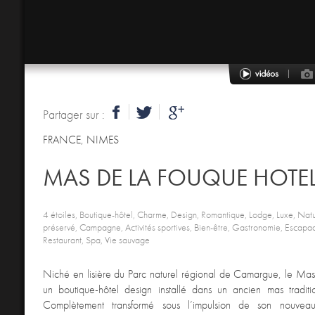
Partager sur :
FRANCE
,
NIMES
MAS DE LA FOUQUE HOTEL
4 étoiles, Boutique-hôtel, Charme, Design, Romantique, Lodge, Luxe, Natur
préservé, Campagne, Activités sportives, Bien-être, Gastronomie, Escapade
Restaurant, Spa, Vie sauvage
Niché en lisière du Parc naturel régional de Camargue, le Mas
un boutique-hôtel design installé dans un ancien mas traditi
Complètement transformé sous l’impulsion de son nouveau 