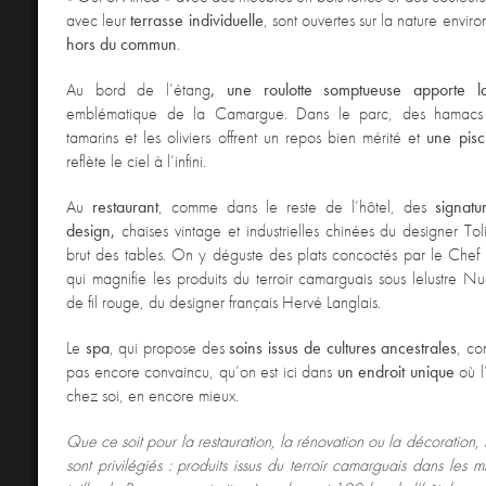
avec leur
terrasse individuelle
, sont ouvertes sur la nature envir
hors du commun
.
Au bord de l’étang
, une roulotte somptueuse apporte l
emblématique de la Camargue. Dans le parc, des hamacs 
tamarins et les oliviers offrent un repos bien mérité et
une pisc
reflète le ciel à l’infini.
Au
restaurant
, comme dans le reste de l’hôtel, des
signatu
design,
chaises vintage et industrielles chinées du designer Toli
brut des tables. On y déguste des plats concoctés par le Chef F
qui magnifie les produits du terroir camarguais sous lelustre N
de fil rouge, du designer français Hervé Langlais.
Le
spa
, qui propose des
soins issus de cultures ancestrales
, co
pas encore convaincu, qu’on est ici dans
un endroit
unique
où l
chez soi, en encore mieux.
Que ce soit pour la restauration, la rénovation ou la décoration,
sont privilégiés
: produits issus du terroir camarguais dans les m