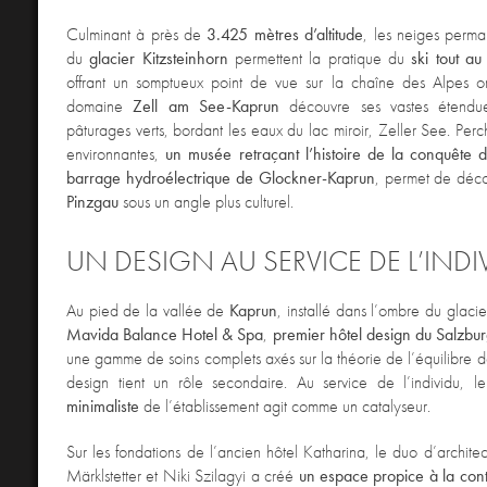
Culminant à près de
3.425 mètres d’altitude
, les neiges perm
du
glacier Kitzsteinhorn
permettent la pratique du
ski tout a
offrant un somptueux point de vue sur la chaîne des Alpes ori
domaine
Zell am See-Kaprun
découvre ses vastes étendue
pâturages verts, bordant les eaux du lac miroir, Zeller See. Perc
environnantes,
un musée retraçant l’histoire de la conquête d
barrage hydroélectrique de Glockner-Kaprun
, permet de déco
Pinzgau
sous un angle plus culturel.
UN DESIGN AU SERVICE DE L’INDI
Au pied de la vallée de
Kaprun
, installé dans l’ombre du glaci
Mavida
Balance Hotel & Spa
,
premier hôtel design du Salzbu
une gamme de soins complets axés sur la théorie de l’équilibre de
design tient un rôle secondaire. Au service de l’individu, 
minimaliste
de l’établissement agit comme un catalyseur.
Sur les fondations de l’ancien hôtel Katharina, le duo d’architect
Märklstetter et Niki Szilagyi a créé
un espace propice à la con