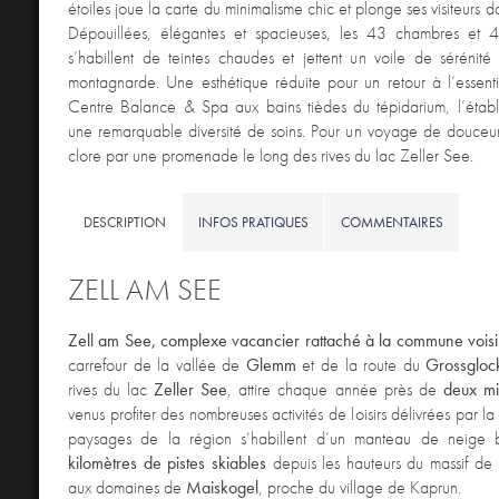
étoiles joue la carte du minimalisme chic et plonge ses visiteurs d
Dépouillées, élégantes et spacieuses, les 43 chambres et 4 
s’habillent de teintes chaudes et jettent un voile de sérénité
montagnarde. Une esthétique réduite pour un retour à l’essent
Centre Balance & Spa aux bains tièdes du tépidarium, l’établ
une remarquable diversité de soins. Pour un voyage de douceur
clore par une promenade le long des rives du lac Zeller See.
DESCRIPTION
INFOS PRATIQUES
COMMENTAIRES
ZELL AM SEE
Zell am See, complexe vacancier
rattaché à la commune vois
carrefour de la vallée de
Glemm
et de la route du
Grossgloc
rives du lac
Zeller See
, attire chaque année près de
deux mil
venus profiter des nombreuses activités de loisirs délivrées par la s
paysages de la région s’habillent d’un manteau de neige b
kilomètres de pistes skiables
depuis les hauteurs du massif de
aux domaines de
Maiskogel
, proche du village de Kaprun.