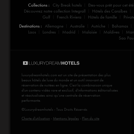
Collections :
City Break hotels
Etes-vous prêt pour cet été
Découvrez notre collection Integrall
Hôtels des Caraïbes
Golf
French Riviera
Hôtels de famille
Privat
Destinations :
Allemagne
Australie
Autriche
Bahamas
Laos
Londres
Madrid
Malaisie
Maldives
Mar
Sao Pau
luxurydreamhotels.com
est un site de présentation des plus
beaux hôtels de luxe du monde et un outil innovant de
réservation de nuitées en ligne. C'est la combinaison unique
d'un contenu vidéo rare et exclusif, d'informations éditorialisées
et réactualisées ainsi qu’une centrale de réservation
performante.
©Luxurydreamhotels - Tous Droits Réservés
Charte d'utilisation
-
Mentions légales
-
Plan du site