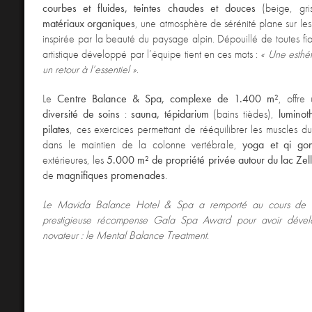
courbes et fluides, teintes chaudes et douces
(beige, gris
matériaux organiques
, une atmosphère de sérénité plane sur les
inspirée par la beauté du paysage alpin. Dépouillé de toutes fior
artistique développé par l’équipe tient en ces mots :
« Une esthét
un retour à l’essentiel »
.
Le
Centre Balance & Spa, complexe de 1.400 m²
, offr
diversité de soins
:
sauna, tépidarium
(bains tièdes),
luminot
pilates
, ces exercices permettant de rééquilibrer les muscles du
dans le maintien de la colonne vertébrale,
yoga et qi go
extérieures, les
5.000 m² de propriété privée autour du lac Zel
de
magnifiques promenades
.
Le Mavida Balance Hotel & Spa a remporté au cours de 
prestigieuse récompense Gala Spa Award pour avoir déve
novateur : le Mental Balance Treatment
.