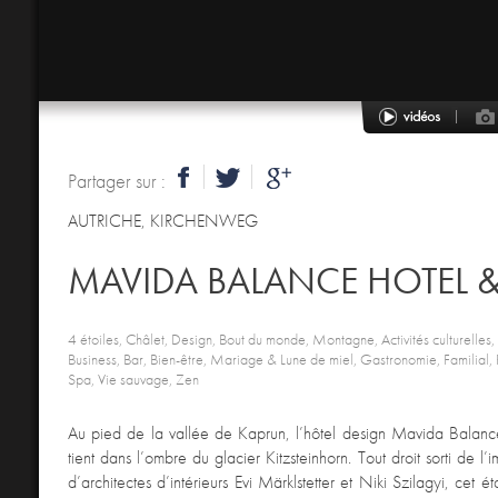
Partager sur :
AUTRICHE
,
KIRCHENWEG
MAVIDA BALANCE HOTEL &
4 étoiles, Châlet, Design, Bout du monde, Montagne, Activités culturelles, A
Business, Bar, Bien-être, Mariage & Lune de miel, Gastronomie, Familial, P
Spa, Vie sauvage, Zen
Au pied de la vallée de Kaprun, l’hôtel design Mavida Balan
tient dans l’ombre du glacier Kitzsteinhorn. Tout droit sorti de l
d’architectes d’intérieurs Evi Märklstetter et Niki Szilagyi, cet é