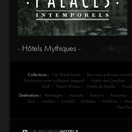
- Hôtels Mythiques -
Collections :
City Break hotels
Etes-vous prêt pour cet été
Découvrez notre collection Integrall
Hôtels des Caraïbes
Golf
French Riviera
Hôtels de famille
Privat
Destinations :
Allemagne
Australie
Autriche
Bahamas
Laos
Londres
Madrid
Malaisie
Maldives
Mar
Sao Pau