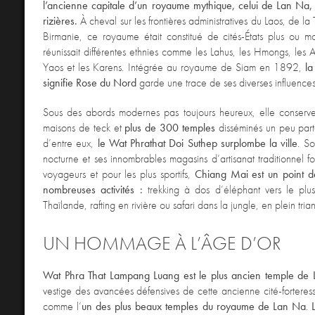
l’ancienne capitale d’un royaume mythique, celui de Lan Na, 
rizières.
À cheval sur les frontières administratives du Laos, de la
Birmanie, ce royaume était constitué de cités-États plus ou m
réunissait différentes ethnies comme les Lahus, les Hmongs, les Ak
Yaos et les Karens. Intégrée au royaume de Siam en 1892,
la
signifie Rose du Nord
garde une trace de ses diverses influences
Sous des abords modernes pas toujours heureux, elle conserve 
maisons de teck et
plus de 300 temples
disséminés un peu part
d’entre eux,
le Wat Phrathat Doi Suthep surplombe la ville
. S
nocturne et ses innombrables magasins d’artisanat traditionnel f
voyageurs et pour les plus sportifs,
Chiang Mai est un point d
nombreuses activités :
trekking à dos d’éléphant vers le pl
Thaïlande, rafting en rivière ou safari dans la jungle, en plein tria
UN HOMMAGE À L’ÂGE D’OR
Wat Phra That Lampang Luang est le plus ancien temple de
vestige des avancées défensives de cette ancienne cité-forteresse
comme l’
un des plus beaux temples du royaume de Lan Na
.