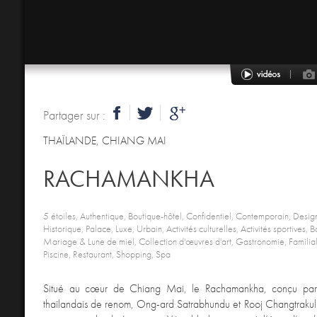
Partager sur :
THAÏLANDE
,
CHIANG MAI
RACHAMANKHA
5 étoiles, Authentique, Boutique-hôtel, Confidentiel, Contemporain, Design
Historique, Palace, Luxe, Urbain, Activités culturelles, Activités sportives, B
Mariage & Lune de miel, Collection d'œuvres d'art, Gastronomie, Familial,
Piscine, Restaurant, Shopping, Spa
Situé au cœur de Chiang Mai, le Rachamankha, conçu par 
thaïlandais de renom, Ong-ard Satrabhundu et Rooj Changtrakul e