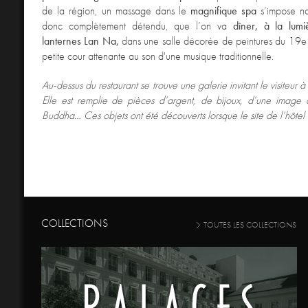
de la région, un massage dans le
magnifique spa
s’impose na
donc complètement détendu, que l’on va
dîner, à la lumi
lanternes Lan Na,
dans une salle décorée de peintures du 19e 
petite cour attenante au son d'une musique traditionnelle.
Au-dessus du restaurant se trouve une galerie invitant le visiteur à
Elle est remplie de pièces d’argent, de bijoux, d’une imag
Buddha… Ces objets ont été découverts lorsque le site de l’hôtel é
COLLECTIONS
TOUTES LES COLLECTIONS