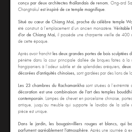
conçu par deux architectes thaïlandais de renom
, Ong-ard Sa
Changtrakul
est inspiré de ce temple magnifique
.
Situé au cœur de Chiang Mai, proche du célèbre temple Wa
été construit à l’emplacement d’un ancien monastère.
Véritable
d’or de Chiang Mai,
il possède une charpente vieille de 400 
de cette époque.
Après avoir franchit
les deux grandes portes de bois sculptées d
pénètre dans la cour principale dallée de briques faites à la
frangipaniers à l’odeur subtile et de splendides aréquiers,
deux 
décorées d’antiquités chinoises,
sont gardées par des lions de l
Les 23 chambres du Rachamankha
sont situées à l’extrémité 
décoration est une combinaison de l’art des temples bouddhi
contemporain
. Lampes de chevet en porcelaine chinoise, porte
antique, jusqu’au meuble qui supporte le lavabo de la salle
pièce est unique.
Dans le jardin, les bougainvilliers rouges et blancs, qui b
parfument agréablement l’atmosphère
. Après une journée à ex